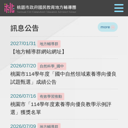
跳到主要內容
訊息公告
more
2027/01/31
地方輔導群
【地方輔導群網站網址】
2026/07/20
自然科學_國中
桃園市114學年度「國中自然領域素養導向優良
試題甄選」成績公告
2026/07/16
有效學習推動
桃園市「114學年度素養導向優良教學示例評
選」獲獎名單
2026/07/09
地方輔導群