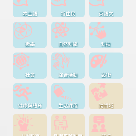
本土語
新住民
英語文
數學
自然科學
科技
社會
綜合活動
藝術
健康與體育
生活課程
跨領域
人權教育
性別平等教育
雙語