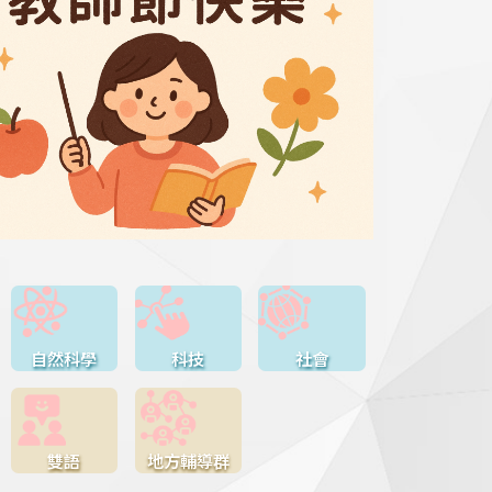
自然科學
科技
社會
雙語
地方輔導群