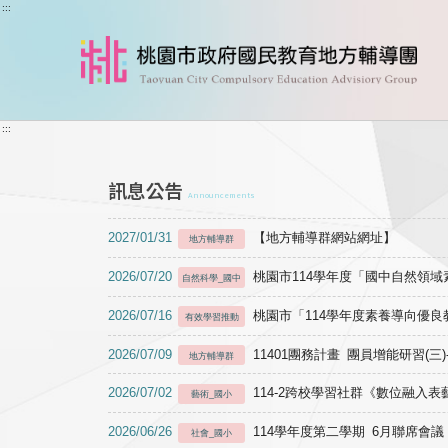
跳到主要內容
:::
:::
訊息公告
Announcements
2027/01/31
【地方輔導群網站網址】
地方輔導群
2026/07/20
桃園市114學年度「國中自然領
自然科學_國中
2026/07/16
桃園市「114學年度素養導向優
有效學習推動
2026/07/09
11401團務計畫 團員增能研習(三
地方輔導群
2026/07/02
114-2跨校學習社群《數位融入
藝術_國小
2026/06/26
114學年度第二學期 6月聯席會議
社會_國小