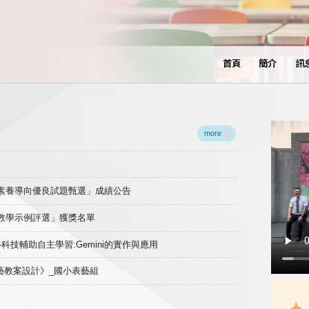
首頁
簡介
訊
more
域素養導向優良試題甄選」成績公告
良教學示例評選」獲獎名單
)-科技輔助自主學習:Gemini的實作與應用
表藝教案設計》_國小表藝組