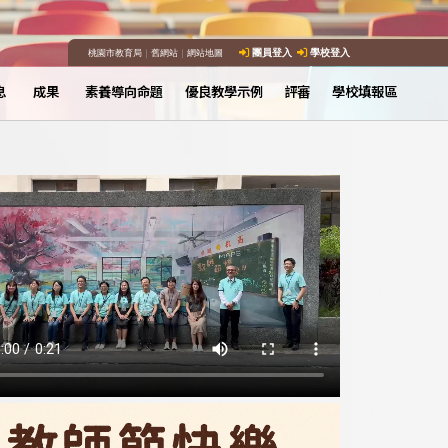
桃園市教育局
｜
舊網站
｜
網站地圖
團員登入
學校登入
息
成果
素養導向命題
優良教學示例
評審
學校填報區