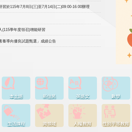
15年7月8日(三)至7月14日(二)09:00-16:00辦理
(115學年度領召)增能研習
域素養導向優良試題甄選」成績公告
本土語
新住民
英語文
數學
生活課程
跨領域
人權教育
性別平等教育