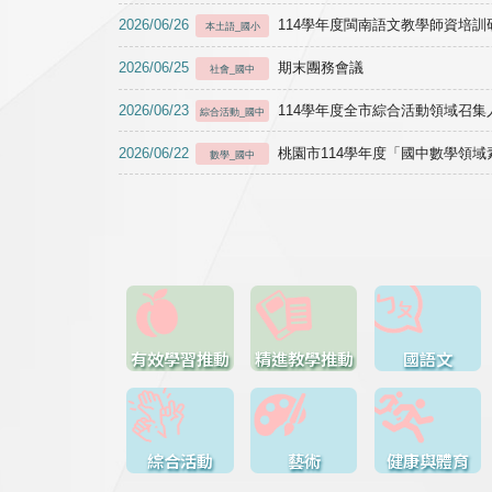
2026/06/26
114學年度閩南語文教學師資培訓研習於1
本土語_國小
2026/06/25
期末團務會議
社會_國中
2026/06/23
114學年度全市綜合活動領域召集人
綜合活動_國中
2026/06/22
桃園市114學年度「國中數學領
數學_國中
有效學習推動
精進教學推動
國語文
綜合活動
藝術
健康與體育