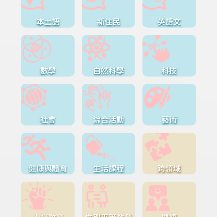
本土語
新住民
英語文
數學
自然科學
科技
社會
綜合活動
藝術
健康與體育
生活課程
跨領域
人權教育
性別平等教育
雙語