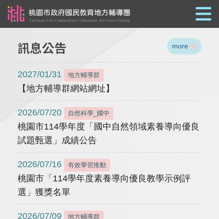
跳到主要內容
訊息公告
more
2027/01/31
地方輔導群
【地方輔導群網站網址】
2026/07/20
自然科學_國中
桃園市114學年度「國中自然領域素養導向優良
試題甄選」成績公告
2026/07/16
有效學習推動
桃園市「114學年度素養導向優良教學示例評
選」獲獎名單
2026/07/09
地方輔導群