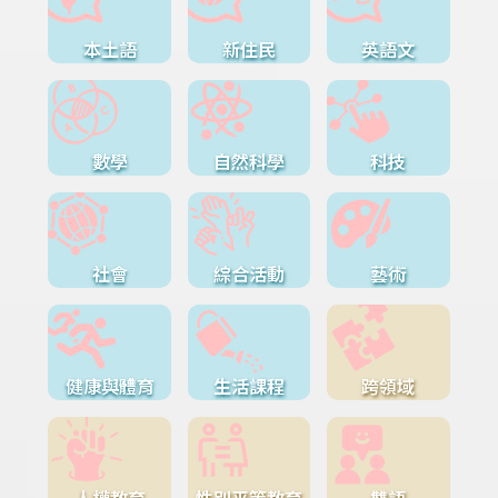
本土語
新住民
英語文
數學
自然科學
科技
社會
綜合活動
藝術
健康與體育
生活課程
跨領域
人權教育
性別平等教育
雙語