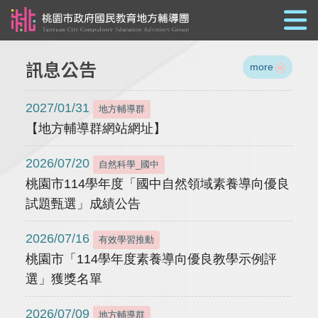
跳到主要內容
訊息公告
more
2027/01/31
地方輔導群
【地方輔導群網站網址】
2026/07/20
自然科學_國中
桃園市114學年度「國中自然領域素養導向優良
試題甄選」成績公告
2026/07/16
有效學習推動
桃園市「114學年度素養導向優良教學示例評
選」獲獎名單
2026/07/09
地方輔導群