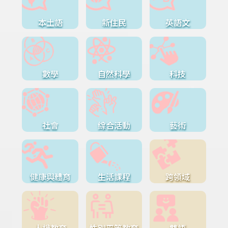
本土語
新住民
英語文
數學
自然科學
科技
社會
綜合活動
藝術
健康與體育
生活課程
跨領域
人權教育
性別平等教育
雙語