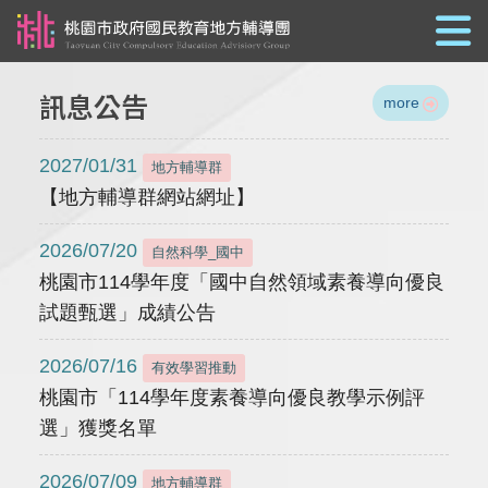
跳到主要內容
訊息公告
more
2027/01/31
地方輔導群
【地方輔導群網站網址】
2026/07/20
自然科學_國中
桃園市114學年度「國中自然領域素養導向優良
試題甄選」成績公告
2026/07/16
有效學習推動
桃園市「114學年度素養導向優良教學示例評
選」獲獎名單
2026/07/09
地方輔導群