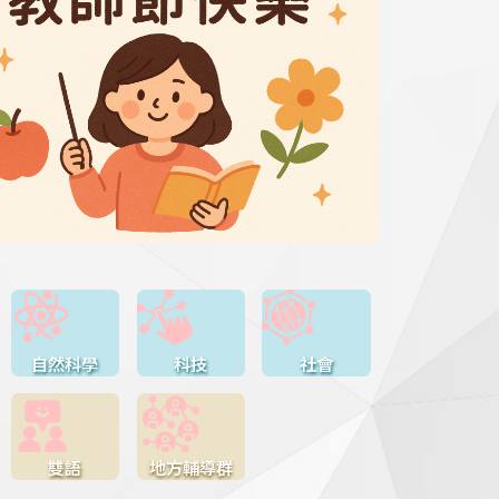
自然科學
科技
社會
雙語
地方輔導群