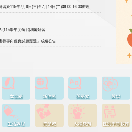
15年7月8日(三)至7月14日(二)09:00-16:00辦理
(115學年度領召)增能研習
域素養導向優良試題甄選」成績公告
本土語
新住民
英語文
數學
生活課程
跨領域
人權教育
性別平等教育