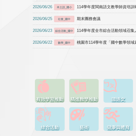
2026/06/26
114學年度閩南語文教學師資培訓研習於1
本土語_國小
2026/06/25
期末團務會議
社會_國中
2026/06/23
114學年度全市綜合活動領域召集人
綜合活動_國中
2026/06/22
桃園市114學年度「國中數學領
數學_國中
有效學習推動
精進教學推動
國語文
綜合活動
藝術
健康與體育