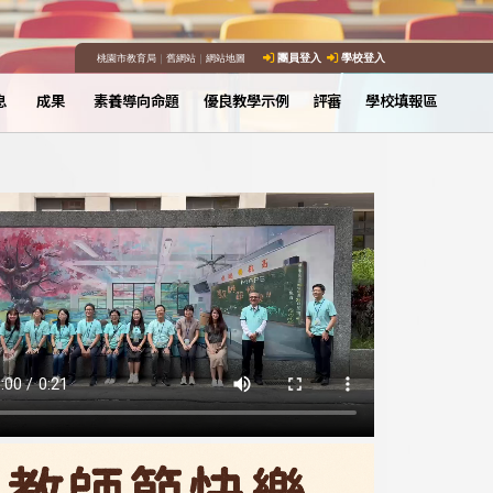
桃園市教育局
｜
舊網站
｜
網站地圖
團員登入
學校登入
息
成果
素養導向命題
優良教學示例
評審
學校填報區