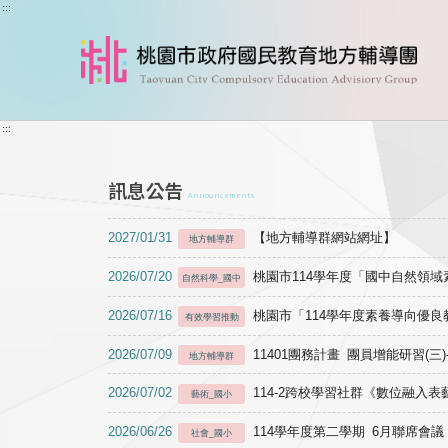
跳到主要內容
:::
:::
訊息公告
Announcements
2027/01/31
【地方輔導群網站網址】
地方輔導群
2026/07/20
桃園市114學年度「國中自然領
自然科學_國中
2026/07/16
桃園市「114學年度素養導向優
有效學習推動
2026/07/09
11401團務計畫 團員增能研習(三
地方輔導群
2026/07/02
114-2跨校學習社群《數位融入
藝術_國小
2026/06/26
114學年度第二學期 6月聯席會議
社會_國小