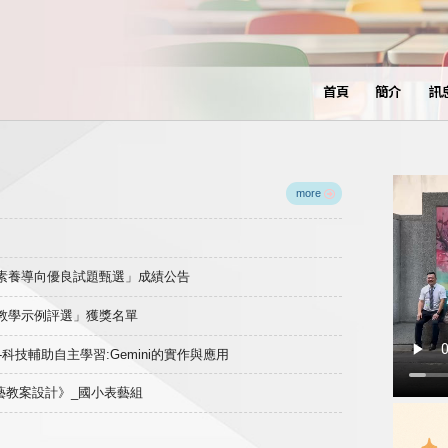
首頁
簡介
訊
more
域素養導向優良試題甄選」成績公告
良教學示例評選」獲獎名單
)-科技輔助自主學習:Gemini的實作與應用
表藝教案設計》_國小表藝組