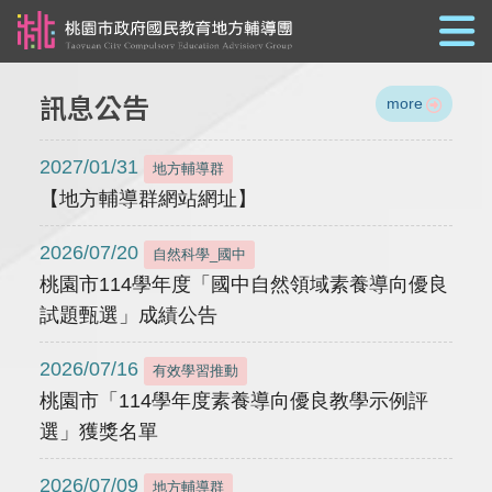
跳到主要內容
訊息公告
more
2027/01/31
地方輔導群
【地方輔導群網站網址】
2026/07/20
自然科學_國中
桃園市114學年度「國中自然領域素養導向優良
試題甄選」成績公告
2026/07/16
有效學習推動
桃園市「114學年度素養導向優良教學示例評
選」獲獎名單
2026/07/09
地方輔導群