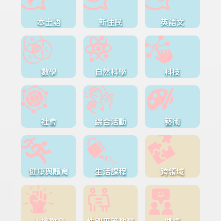
本土語
新住民
英語文
數學
自然科學
科技
社會
綜合活動
藝術
健康與體育
生活課程
跨領域
人權教育
性別平等教育
雙語