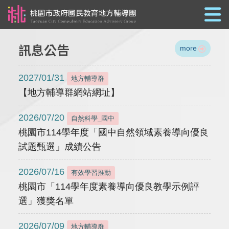
跳到主要內容
訊息公告
more
2027/01/31
地方輔導群
【地方輔導群網站網址】
2026/07/20
自然科學_國中
桃園市114學年度「國中自然領域素養導向優良
試題甄選」成績公告
2026/07/16
有效學習推動
桃園市「114學年度素養導向優良教學示例評
選」獲獎名單
2026/07/09
地方輔導群