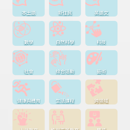
本土語
新住民
英語文
數學
自然科學
科技
社會
綜合活動
藝術
健康與體育
生活課程
跨領域
人權教育
性別平等教育
雙語