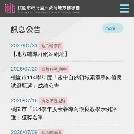
跳到主要內容
訊息公告
more
2027/01/31
地方輔導群
【地方輔導群網站網址】
2026/07/20
自然科學_國中
桃園市114學年度「國中自然領域素養導向優良
試題甄選」成績公告
2026/07/16
有效學習推動
桃園市「114學年度素養導向優良教學示例評
選」獲獎名單
2026/07/09
地方輔導群