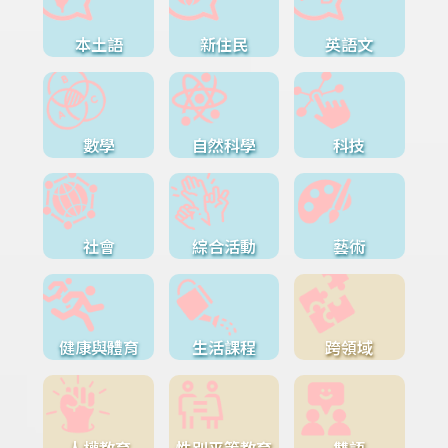
本土語
新住民
英語文
數學
自然科學
科技
社會
綜合活動
藝術
健康與體育
生活課程
跨領域
人權教育
性別平等教育
雙語