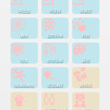
本土語
新住民
英語文
數學
自然科學
科技
社會
綜合活動
藝術
健康與體育
生活課程
跨領域
人權教育
性別平等教育
雙語