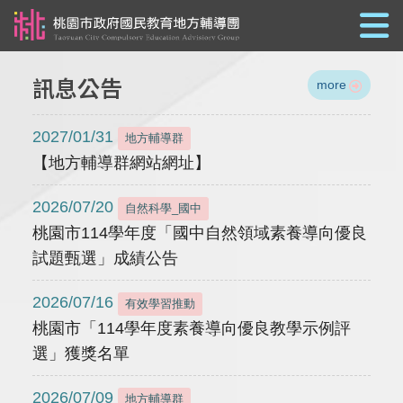
跳到主要內容
訊息公告
more
2027/01/31
地方輔導群
【地方輔導群網站網址】
2026/07/20
自然科學_國中
桃園市114學年度「國中自然領域素養導向優良
試題甄選」成績公告
2026/07/16
有效學習推動
桃園市「114學年度素養導向優良教學示例評
選」獲獎名單
2026/07/09
地方輔導群