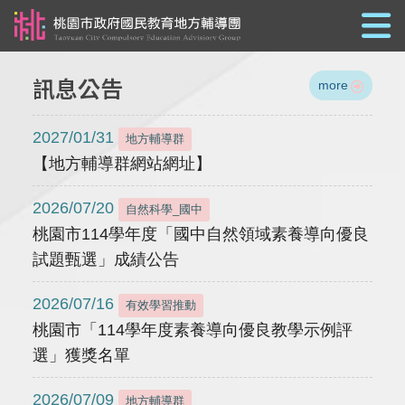
跳到主要內容
訊息公告
more
2027/01/31
地方輔導群
【地方輔導群網站網址】
2026/07/20
自然科學_國中
桃園市114學年度「國中自然領域素養導向優良
試題甄選」成績公告
2026/07/16
有效學習推動
桃園市「114學年度素養導向優良教學示例評
選」獲獎名單
2026/07/09
地方輔導群