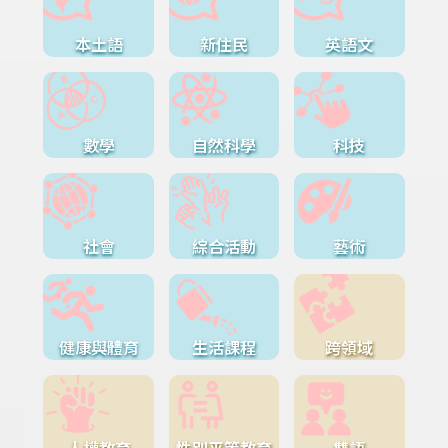
本土語
新住民
英語文
數學
自然科學
科技
社會
綜合活動
藝術
健康與體育
生活課程
跨領域
人權教育
性別平等教育
雙語