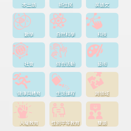
本土語
新住民
英語文
數學
自然科學
科技
社會
綜合活動
藝術
健康與體育
生活課程
跨領域
人權教育
性別平等教育
雙語