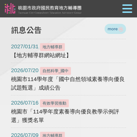
跳到主要內容
訊息公告
more
2027/01/31
地方輔導群
【地方輔導群網站網址】
2026/07/20
自然科學_國中
桃園市114學年度「國中自然領域素養導向優良
試題甄選」成績公告
2026/07/16
有效學習推動
桃園市「114學年度素養導向優良教學示例評
選」獲獎名單
2026/07/09
地方輔導群