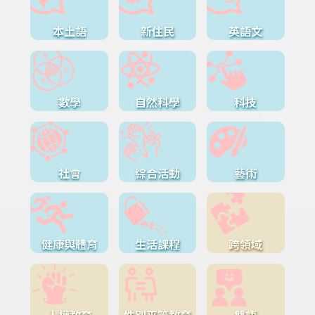
本土語
新住民
英語文
數學
自然科學
科技
社會
綜合活動
藝術
健康與體育
生活課程
跨領域
人權教育
性別平等教育
雙語