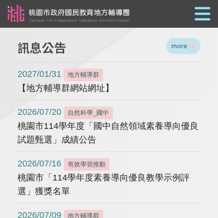
跳到主要內容
訊息公告
more
2027/01/31
地方輔導群
【地方輔導群網站網址】
2026/07/20
自然科學_國中
桃園市114學年度「國中自然領域素養導向優良
試題甄選」成績公告
2026/07/16
有效學習推動
桃園市「114學年度素養導向優良教學示例評
選」獲獎名單
2026/07/09
地方輔導群