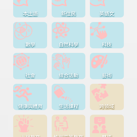
本土語
新住民
英語文
數學
自然科學
科技
社會
綜合活動
藝術
健康與體育
生活課程
跨領域
人權教育
性別平等教育
雙語