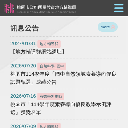
跳到主要內容
訊息公告
more
2027/01/31
地方輔導群
【地方輔導群網站網址】
2026/07/20
自然科學_國中
桃園市114學年度「國中自然領域素養導向優良
試題甄選」成績公告
2026/07/16
有效學習推動
桃園市「114學年度素養導向優良教學示例評
選」獲獎名單
2026/07/09
地方輔導群