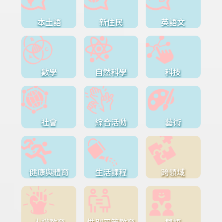
本土語
新住民
英語文
數學
自然科學
科技
社會
綜合活動
藝術
健康與體育
生活課程
跨領域
人權教育
性別平等教育
雙語