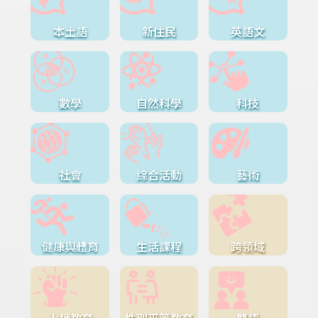
本土語
新住民
英語文
數學
自然科學
科技
社會
綜合活動
藝術
健康與體育
生活課程
跨領域
人權教育
性別平等教育
雙語