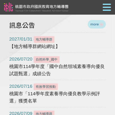
跳到主要內容
訊息公告
more
2027/01/31
地方輔導群
【地方輔導群網站網址】
2026/07/20
自然科學_國中
桃園市114學年度「國中自然領域素養導向優良
試題甄選」成績公告
2026/07/16
有效學習推動
桃園市「114學年度素養導向優良教學示例評
選」獲獎名單
2026/07/09
地方輔導群