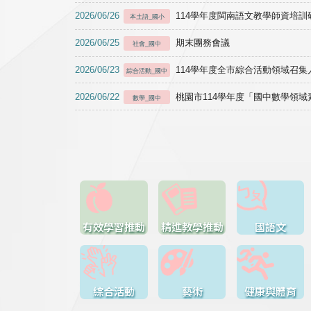
2026/06/26
114學年度閩南語文教學師資培訓研習於1
本土語_國小
2026/06/25
期末團務會議
社會_國中
2026/06/23
114學年度全市綜合活動領域召集人
綜合活動_國中
2026/06/22
桃園市114學年度「國中數學領
數學_國中
有效學習推動
精進教學推動
國語文
綜合活動
藝術
健康與體育