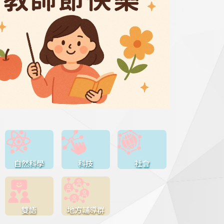
自然科學
科技
社會
雙語
地方輔導群