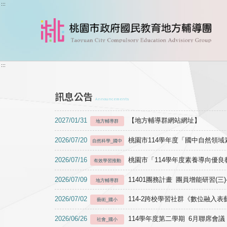
跳到主要內容
:::
:::
訊息公告
Announcements
2027/01/31
【地方輔導群網站網址】
地方輔導群
2026/07/20
桃園市114學年度「國中自然領
自然科學_國中
2026/07/16
桃園市「114學年度素養導向優
有效學習推動
2026/07/09
11401團務計畫 團員增能研習(三
地方輔導群
2026/07/02
114-2跨校學習社群《數位融入
藝術_國小
2026/06/26
114學年度第二學期 6月聯席會議
社會_國小