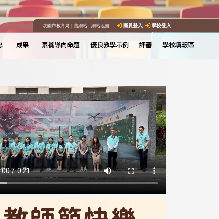
桃園市教育局
｜
舊網站
｜
網站地圖
團員登入
學校登入
息
成果
素養導向命題
優良教學示例
評審
學校填報區