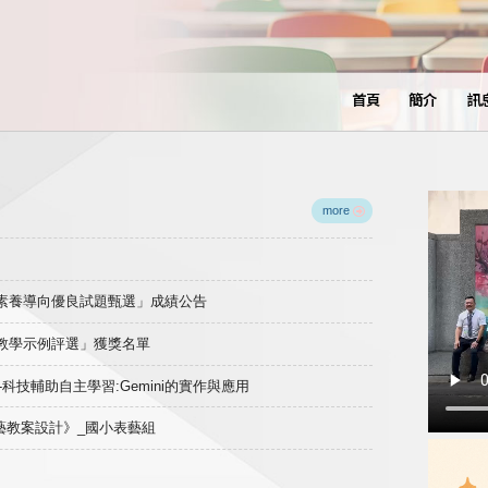
首頁
簡介
訊
more
域素養導向優良試題甄選」成績公告
良教學示例評選」獲獎名單
)-科技輔助自主學習:Gemini的實作與應用
表藝教案設計》_國小表藝組