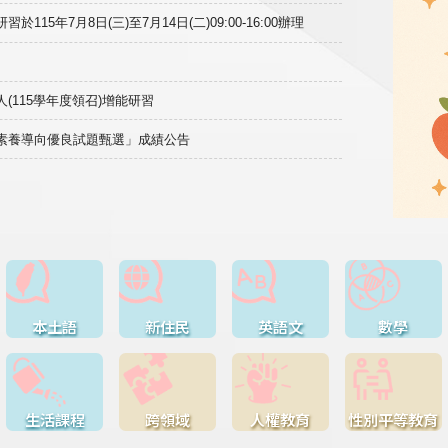
15年7月8日(三)至7月14日(二)09:00-16:00辦理
(115學年度領召)增能研習
域素養導向優良試題甄選」成績公告
本土語
新住民
英語文
數學
生活課程
跨領域
人權教育
性別平等教育