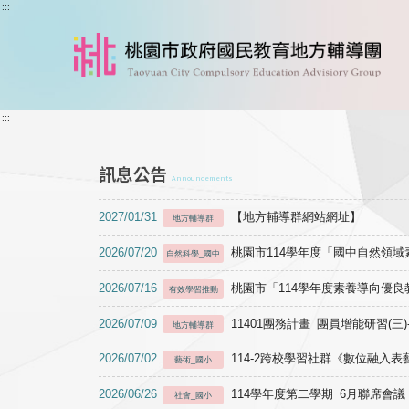
跳到主要內容
:::
:::
訊息公告
Announcements
2027/01/31
【地方輔導群網站網址】
地方輔導群
2026/07/20
桃園市114學年度「國中自然領
自然科學_國中
2026/07/16
桃園市「114學年度素養導向優
有效學習推動
2026/07/09
11401團務計畫 團員增能研習(三
地方輔導群
2026/07/02
114-2跨校學習社群《數位融入
藝術_國小
2026/06/26
114學年度第二學期 6月聯席會議
社會_國小