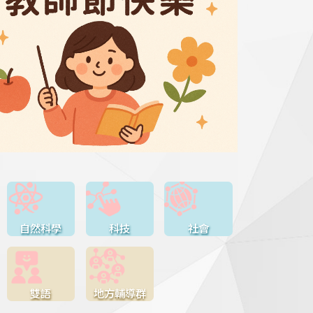
自然科學
科技
社會
雙語
地方輔導群