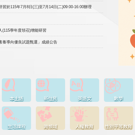
15年7月8日(三)至7月14日(二)09:00-16:00辦理
(115學年度領召)增能研習
域素養導向優良試題甄選」成績公告
本土語
新住民
英語文
數學
生活課程
跨領域
人權教育
性別平等教育