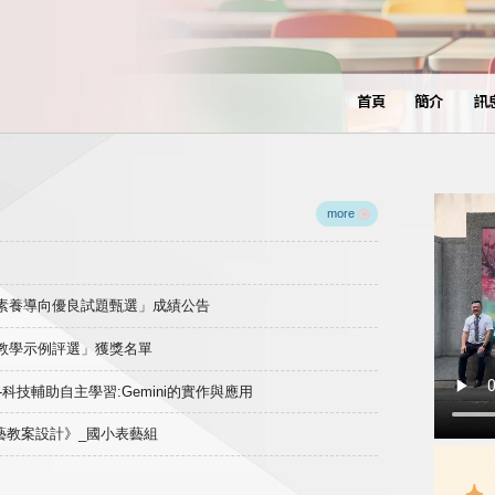
首頁
簡介
訊
more
域素養導向優良試題甄選」成績公告
良教學示例評選」獲獎名單
)-科技輔助自主學習:Gemini的實作與應用
表藝教案設計》_國小表藝組