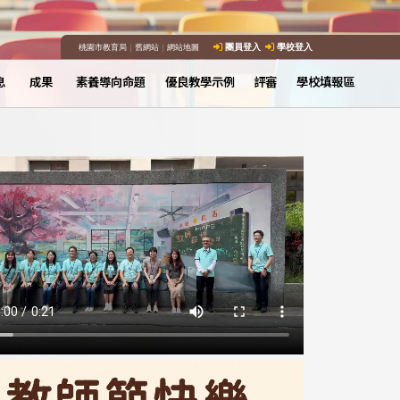
桃園市教育局
｜
舊網站
｜
網站地圖
團員登入
學校登入
息
成果
素養導向命題
優良教學示例
評審
學校填報區