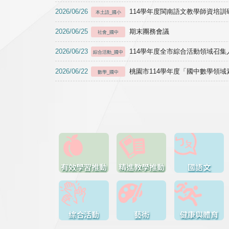
2026/06/26
114學年度閩南語文教學師資培訓研習於1
本土語_國小
2026/06/25
期末團務會議
社會_國中
2026/06/23
114學年度全市綜合活動領域召集人
綜合活動_國中
2026/06/22
桃園市114學年度「國中數學領
數學_國中
有效學習推動
精進教學推動
國語文
綜合活動
藝術
健康與體育