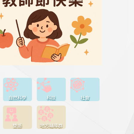
自然科學
科技
社會
雙語
地方輔導群