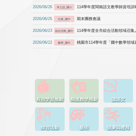
2026/06/26
114學年度閩南語文教學師資培訓研習於1
本土語_國小
2026/06/25
期末團務會議
社會_國中
2026/06/23
114學年度全市綜合活動領域召集人
綜合活動_國中
2026/06/22
桃園市114學年度「國中數學領
數學_國中
有效學習推動
精進教學推動
國語文
綜合活動
藝術
健康與體育