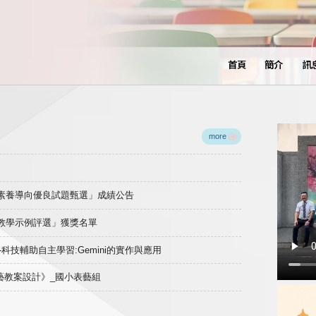
首頁
簡介
訊
more
域素養導向優良試題甄選」成績公告
良教學示例評選」獲獎名單
)-科技輔助自主學習:Gemini的實作與應用
表藝教案設計》_國小表藝組