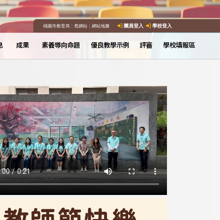
桃園市教育局
｜
舊網站
｜
網站地圖
團員登入
學校登入
息
成果
素養導向命題
優良教學示例
評審
學校填報區