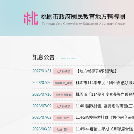
跳到主要內容
:::
:::
訊息公告
Announcements
2027/01/31
【地方輔導群網站網址】
地方輔導群
2026/07/20
桃園市114學年度「國中自然領
自然科學_國中
2026/07/16
桃園市「114學年度素養導向優
有效學習推動
2026/07/09
11401團務計畫 團員增能研習(三
地方輔導群
2026/07/02
114-2跨校學習社群《數位融入
藝術_國小
2026/06/26
114學年度第二學期 6月聯席會議
社會_國小