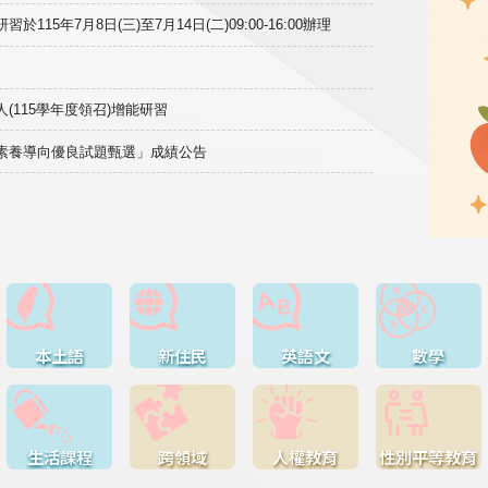
15年7月8日(三)至7月14日(二)09:00-16:00辦理
(115學年度領召)增能研習
域素養導向優良試題甄選」成績公告
本土語
新住民
英語文
數學
生活課程
跨領域
人權教育
性別平等教育