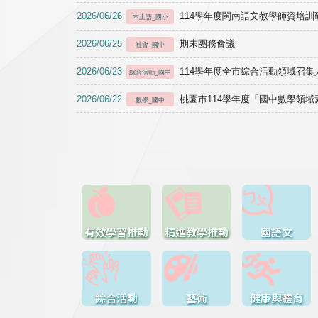
2026/06/26
114學年度閩南語文教學師資培訓研習於1
本土語_國小
2026/06/25
期末團務會議
社會_國中
2026/06/23
114學年度全市綜合活動領域召集人
綜合活動_國中
2026/06/22
桃園市114學年度「國中數學領
數學_國中
有效學習推動
精進教學推動
國語文
綜合活動
藝術
健康與體育