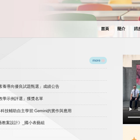
首頁
簡介
訊
more
域素養導向優良試題甄選」成績公告
良教學示例評選」獲獎名單
)-科技輔助自主學習:Gemini的實作與應用
表藝教案設計》_國小表藝組