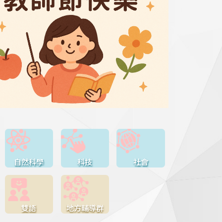
自然科學
科技
社會
雙語
地方輔導群