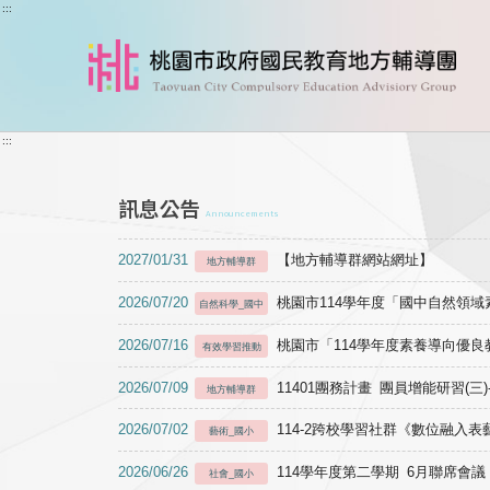
跳到主要內容
:::
:::
訊息公告
Announcements
2027/01/31
【地方輔導群網站網址】
地方輔導群
2026/07/20
桃園市114學年度「國中自然領
自然科學_國中
2026/07/16
桃園市「114學年度素養導向優
有效學習推動
2026/07/09
11401團務計畫 團員增能研習(三
地方輔導群
2026/07/02
114-2跨校學習社群《數位融入
藝術_國小
2026/06/26
114學年度第二學期 6月聯席會議
社會_國小