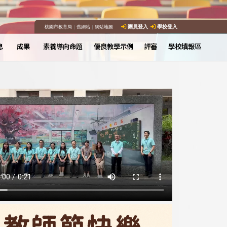
桃園市教育局
｜
舊網站
｜
網站地圖
團員登入
學校登入
息
成果
素養導向命題
優良教學示例
評審
學校填報區