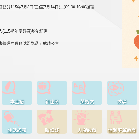
15年7月8日(三)至7月14日(二)09:00-16:00辦理
(115學年度領召)增能研習
域素養導向優良試題甄選」成績公告
本土語
新住民
英語文
數學
生活課程
跨領域
人權教育
性別平等教育