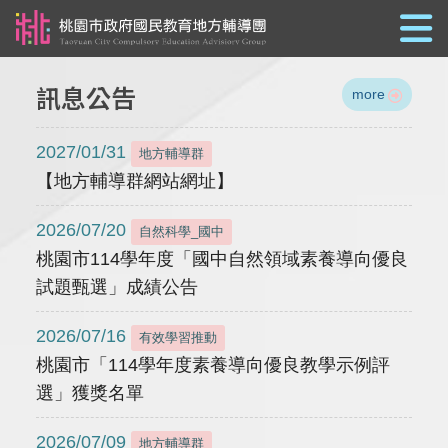
跳到主要內容
訊息公告
more
2027/01/31
地方輔導群
【地方輔導群網站網址】
2026/07/20
自然科學_國中
桃園市114學年度「國中自然領域素養導向優良
試題甄選」成績公告
2026/07/16
有效學習推動
桃園市「114學年度素養導向優良教學示例評
選」獲獎名單
2026/07/09
地方輔導群