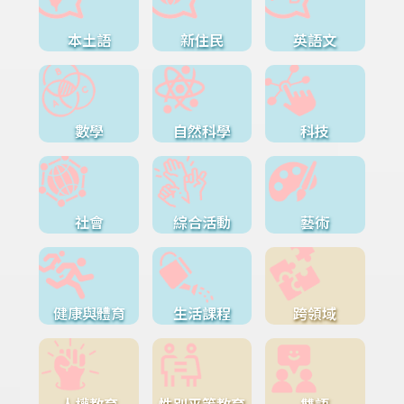
本土語
新住民
英語文
數學
自然科學
科技
社會
綜合活動
藝術
健康與體育
生活課程
跨領域
人權教育
性別平等教育
雙語