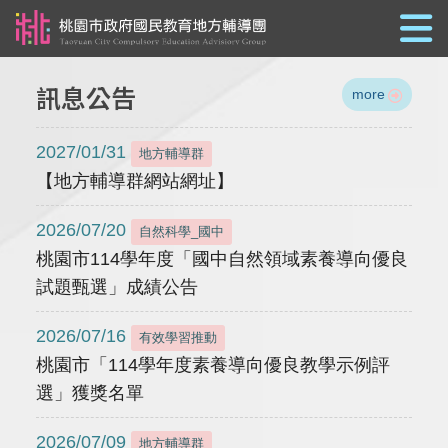
跳到主要內容
訊息公告
more
2027/01/31
地方輔導群
【地方輔導群網站網址】
2026/07/20
自然科學_國中
桃園市114學年度「國中自然領域素養導向優良
試題甄選」成績公告
2026/07/16
有效學習推動
桃園市「114學年度素養導向優良教學示例評
選」獲獎名單
2026/07/09
地方輔導群