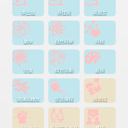
本土語
新住民
英語文
數學
自然科學
科技
社會
綜合活動
藝術
健康與體育
生活課程
跨領域
人權教育
性別平等教育
雙語