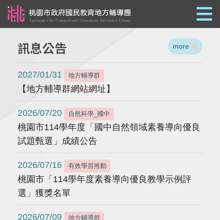
跳到主要內容
訊息公告
more
2027/01/31
地方輔導群
【地方輔導群網站網址】
2026/07/20
自然科學_國中
桃園市114學年度「國中自然領域素養導向優良
試題甄選」成績公告
2026/07/16
有效學習推動
桃園市「114學年度素養導向優良教學示例評
選」獲獎名單
2026/07/09
地方輔導群