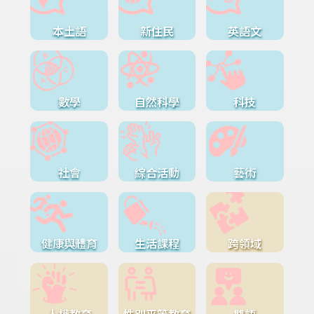
本土語
新住民
英語文
數學
自然科學
科技
社會
綜合活動
藝術
健康與體育
生活課程
跨領域
人權教育
性別平等教育
雙語