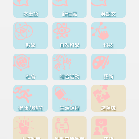
本土語
新住民
英語文
數學
自然科學
科技
社會
綜合活動
藝術
健康與體育
生活課程
跨領域
人權教育
性別平等教育
雙語