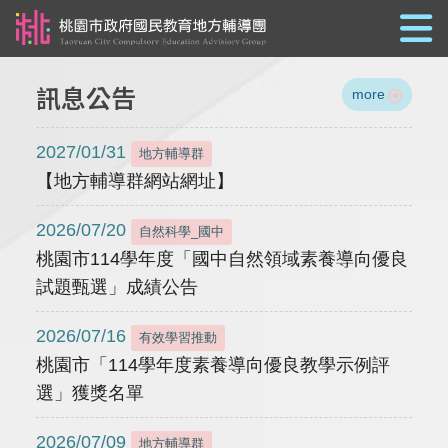
跳到主要內容
訊息公告
more
2027/01/31
地方輔導群
【地方輔導群網站網址】
2026/07/20
自然科學_國中
桃園市114學年度「國中自然領域素養導向優良
試題甄選」成績公告
2026/07/16
有效學習推動
桃園市「114學年度素養導向優良教學示例評
選」獲獎名單
2026/07/09
地方輔導群