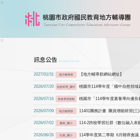
跳到主要內容
:::
:::
訊息公告
Announcements
2027/01/31
【地方輔導群網站網址】
地方輔導群
2026/07/20
桃園市114學年度「國中自然領
自然科學_國中
2026/07/16
桃園市「114學年度素養導向優
有效學習推動
2026/07/09
11401團務計畫 團員增能研習(三
地方輔導群
2026/07/02
114-2跨校學習社群《數位融入
藝術_國小
2026/06/26
114學年度第二學期 6月聯席會議
社會_國小