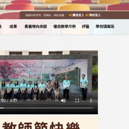
桃園市教育局
｜
舊網站
｜
網站地圖
團員登入
學校登入
息
成果
素養導向命題
優良教學示例
評審
學校填報區