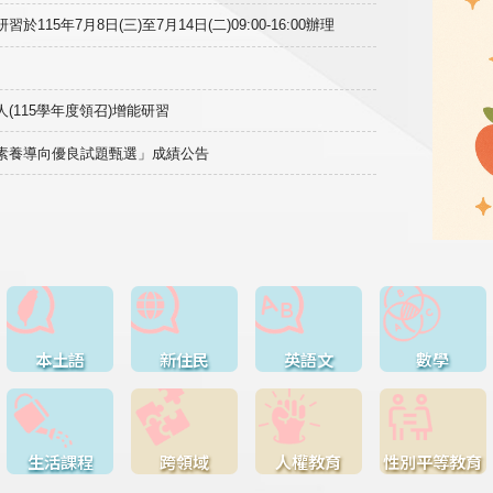
15年7月8日(三)至7月14日(二)09:00-16:00辦理
(115學年度領召)增能研習
域素養導向優良試題甄選」成績公告
本土語
新住民
英語文
數學
生活課程
跨領域
人權教育
性別平等教育