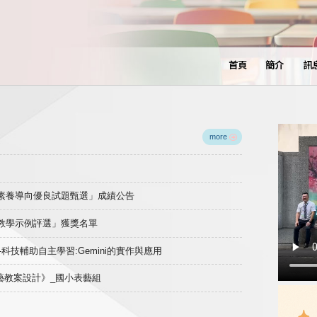
首頁
簡介
訊
more
域素養導向優良試題甄選」成績公告
良教學示例評選」獲獎名單
)-科技輔助自主學習:Gemini的實作與應用
表藝教案設計》_國小表藝組