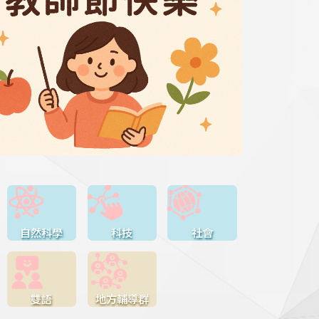
自然科學
科技
社會
雙語
地方輔導群