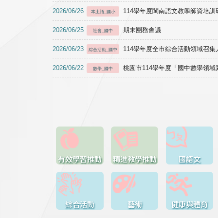
2026/06/26
114學年度閩南語文教學師資培訓研習於1
本土語_國小
2026/06/25
期末團務會議
社會_國中
2026/06/23
114學年度全市綜合活動領域召集人
綜合活動_國中
2026/06/22
桃園市114學年度「國中數學領
數學_國中
有效學習推動
精進教學推動
國語文
綜合活動
藝術
健康與體育