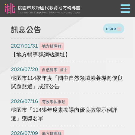
跳到主要內容
訊息公告
more
2027/01/31
地方輔導群
【地方輔導群網站網址】
2026/07/20
自然科學_國中
桃園市114學年度「國中自然領域素養導向優良
試題甄選」成績公告
2026/07/16
有效學習推動
桃園市「114學年度素養導向優良教學示例評
選」獲獎名單
2026/07/09
地方輔導群