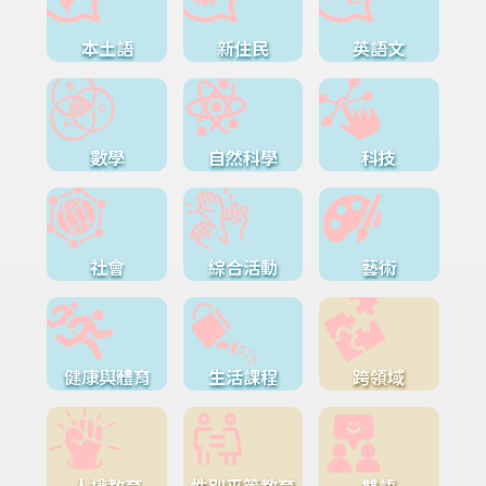
本土語
新住民
英語文
數學
自然科學
科技
社會
綜合活動
藝術
健康與體育
生活課程
跨領域
人權教育
性別平等教育
雙語