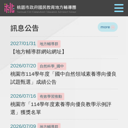
跳到主要內容
訊息公告
more
2027/01/31
地方輔導群
【地方輔導群網站網址】
2026/07/20
自然科學_國中
桃園市114學年度「國中自然領域素養導向優良
試題甄選」成績公告
2026/07/16
有效學習推動
桃園市「114學年度素養導向優良教學示例評
選」獲獎名單
2026/07/09
地方輔導群