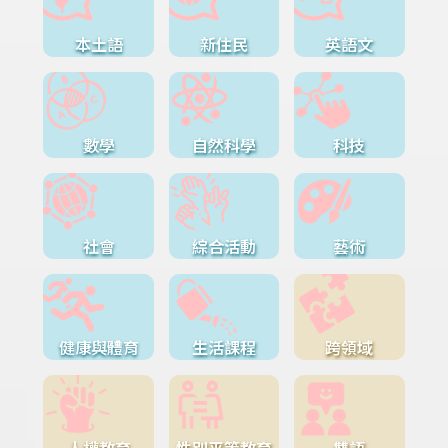
本土語
新住民
英語文
數學
自然科學
科技
社會
綜合活動
藝術
健康與體育
生活課程
跨領域
人權教育
性別平等教育
雙語