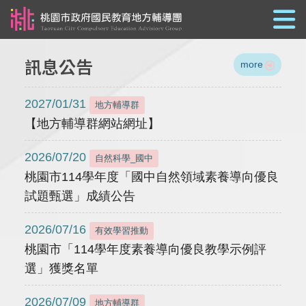
跳到主要內容
訊息公告
more
2027/01/31
地方輔導群
【地方輔導群網站網址】
2026/07/20
自然科學_國中
桃園市114學年度「國中自然領域素養導向優良
試題甄選」成績公告
2026/07/16
有效學習推動
桃園市「114學年度素養導向優良教學示例評
選」獲獎名單
2026/07/09
地方輔導群