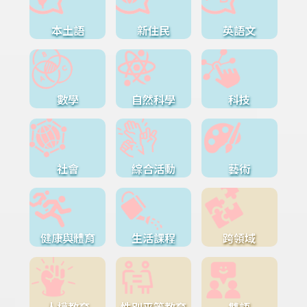
本土語
新住民
英語文
數學
自然科學
科技
社會
綜合活動
藝術
健康與體育
生活課程
跨領域
人權教育
性別平等教育
雙語