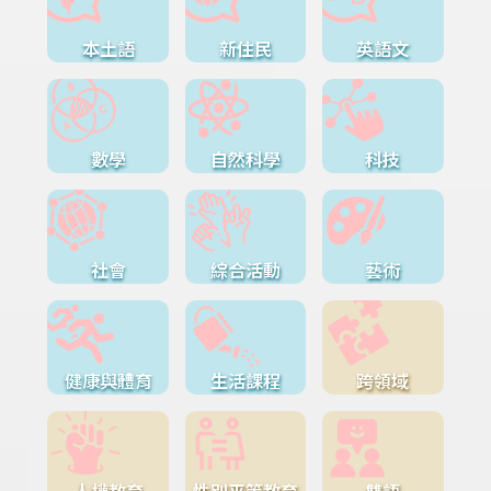
本土語
新住民
英語文
數學
自然科學
科技
社會
綜合活動
藝術
健康與體育
生活課程
跨領域
人權教育
性別平等教育
雙語