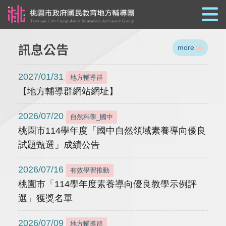
跳到主要內容
訊息公告
more
2027/01/31
地方輔導群
【地方輔導群網站網址】
2026/07/20
自然科學_國中
桃園市114學年度「國中自然領域素養導向優良
試題甄選」成績公告
2026/07/16
有效學習推動
桃園市「114學年度素養導向優良教學示例評
選」獲獎名單
2026/07/09
地方輔導群