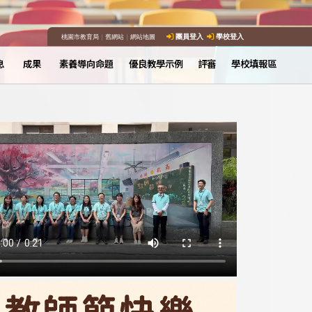
桃園市教育局
｜
舊網站
｜
網站地圖
團員登入
學校登入
息
成果
素養導向命題
優良教學示例
評審
學校填報區