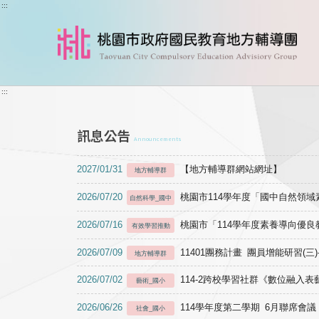
跳到主要內容
:::
:::
訊息公告
Announcements
2027/01/31
【地方輔導群網站網址】
地方輔導群
2026/07/20
桃園市114學年度「國中自然領
自然科學_國中
2026/07/16
桃園市「114學年度素養導向優
有效學習推動
2026/07/09
11401團務計畫 團員增能研習(三
地方輔導群
2026/07/02
114-2跨校學習社群《數位融入
藝術_國小
2026/06/26
114學年度第二學期 6月聯席會議
社會_國小