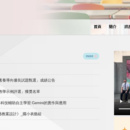
首頁
簡介
訊
more
域素養導向優良試題甄選」成績公告
良教學示例評選」獲獎名單
)-科技輔助自主學習:Gemini的實作與應用
表藝教案設計》_國小表藝組