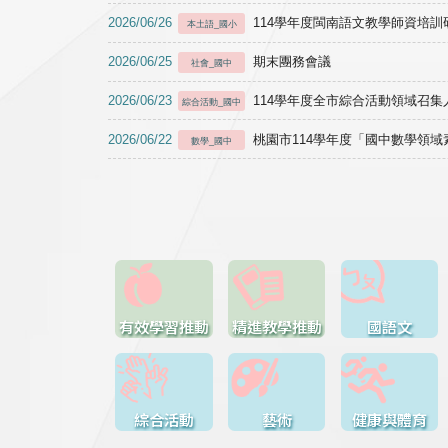
2026/06/26
114學年度閩南語文教學師資培訓研習於1
本土語_國小
2026/06/25
期末團務會議
社會_國中
2026/06/23
114學年度全市綜合活動領域召集人
綜合活動_國中
2026/06/22
桃園市114學年度「國中數學領
數學_國中
有效學習推動
精進教學推動
國語文
綜合活動
藝術
健康與體育