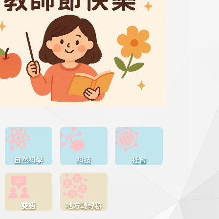
自然科學
科技
社會
雙語
地方輔導群