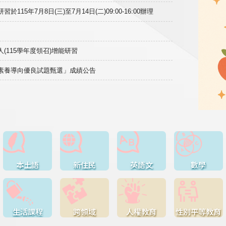
15年7月8日(三)至7月14日(二)09:00-16:00辦理
(115學年度領召)增能研習
域素養導向優良試題甄選」成績公告
本土語
新住民
英語文
數學
生活課程
跨領域
人權教育
性別平等教育