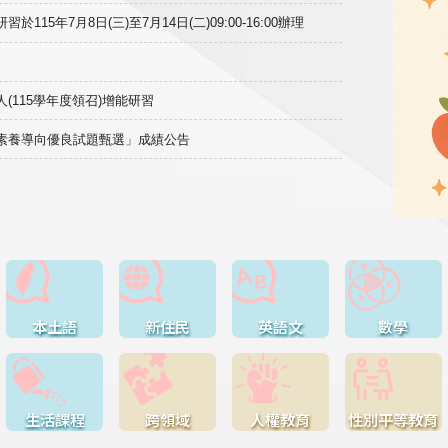
15年7月8日(三)至7月14日(二)09:00-16:00辦理
(115學年度領召)增能研習
域素養導向優良試題甄選」成績公告
本土語
新住民
英語文
數學
生活課程
跨領域
人權教育
性別平等教育