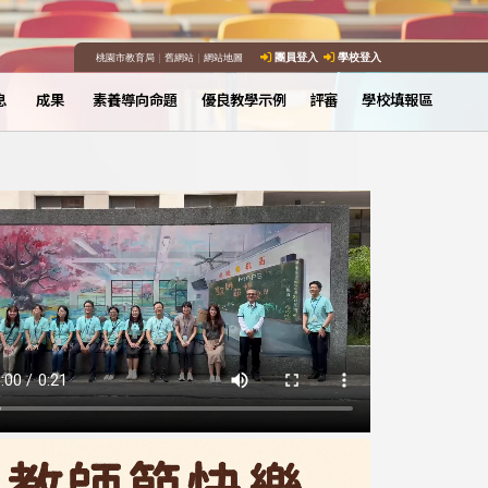
桃園市教育局
｜
舊網站
｜
網站地圖
團員登入
學校登入
息
成果
素養導向命題
優良教學示例
評審
學校填報區