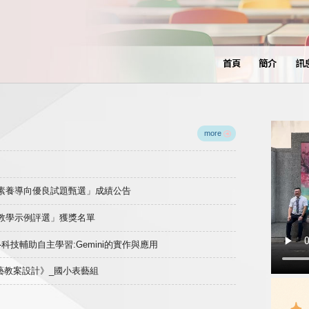
首頁
簡介
訊
more
域素養導向優良試題甄選」成績公告
良教學示例評選」獲獎名單
)-科技輔助自主學習:Gemini的實作與應用
表藝教案設計》_國小表藝組