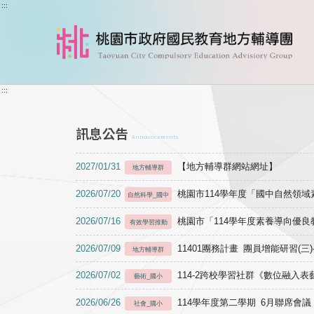
跳到主要內容
:::
:::
訊息公告
Announcements
2027/01/31
【地方輔導群網站網址】
地方輔導群
2026/07/20
桃園市114學年度「國中自然領
自然科學_國中
2026/07/16
桃園市「114學年度素養導向優
有效學習推動
2026/07/09
11401團務計畫 團員增能研習(三
地方輔導群
2026/07/02
114-2跨校學習社群《數位融入
藝術_國小
2026/06/26
114學年度第二學期 6月聯席會議
社會_國小