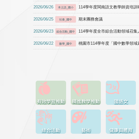
2026/06/26
114學年度閩南語文教學師資培訓研習於1
本土語_國小
2026/06/25
期末團務會議
社會_國中
2026/06/23
114學年度全市綜合活動領域召集人
綜合活動_國中
2026/06/22
桃園市114學年度「國中數學領
數學_國中
有效學習推動
精進教學推動
國語文
綜合活動
藝術
健康與體育