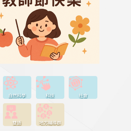
自然科學
科技
社會
雙語
地方輔導群