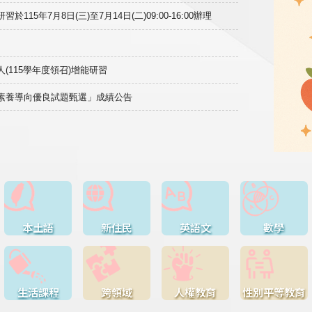
15年7月8日(三)至7月14日(二)09:00-16:00辦理
(115學年度領召)增能研習
域素養導向優良試題甄選」成績公告
本土語
新住民
英語文
數學
生活課程
跨領域
人權教育
性別平等教育