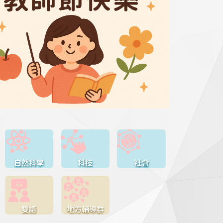
自然科學
科技
社會
雙語
地方輔導群