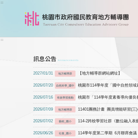
跳到主要內容
:::
:::
訊息公告
Announcements
2027/01/31
【地方輔導群網站網址】
地方輔導群
2026/07/20
桃園市114學年度「國中自然領
自然科學_國中
2026/07/16
桃園市「114學年度素養導向優
有效學習推動
2026/07/09
11401團務計畫 團員增能研習(三
地方輔導群
2026/07/02
114-2跨校學習社群《數位融入
藝術_國小
2026/06/26
114學年度第二學期 6月聯席會議
社會_國小