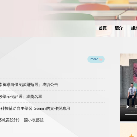
首頁
簡介
訊
more
域素養導向優良試題甄選」成績公告
良教學示例評選」獲獎名單
)-科技輔助自主學習:Gemini的實作與應用
表藝教案設計》_國小表藝組