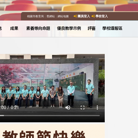
桃園市教育局
｜
舊網站
｜
網站地圖
團員登入
學校登入
息
成果
素養導向命題
優良教學示例
評審
學校填報區