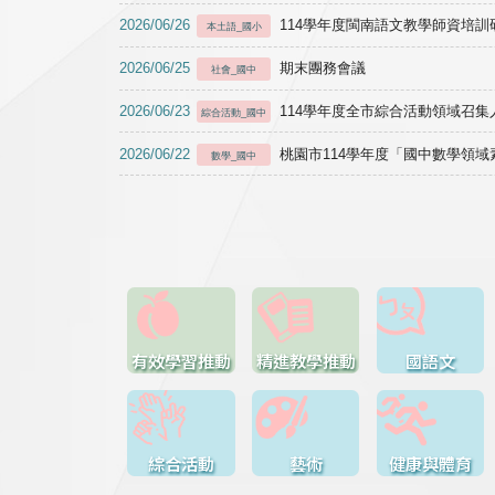
2026/06/26
114學年度閩南語文教學師資培訓研習於1
本土語_國小
2026/06/25
期末團務會議
社會_國中
2026/06/23
114學年度全市綜合活動領域召集人
綜合活動_國中
2026/06/22
桃園市114學年度「國中數學領
數學_國中
有效學習推動
精進教學推動
國語文
綜合活動
藝術
健康與體育