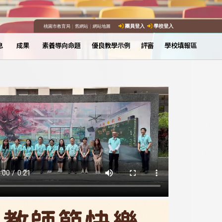
桃園市教育局
｜
舊網站
｜
網站地圖
團員登入
學校登入
息
成果
素養導向命題
優良教學示例
評審
學校填報區