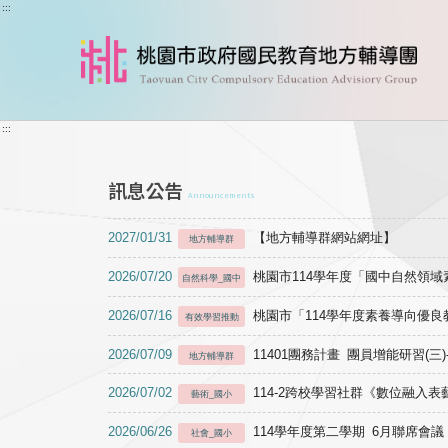
跳到主要內容
:::
:::
訊息公告
Announcements
2027/01/31
【地方輔導群網站網址】
地方輔導群
2026/07/20
桃園市114學年度「國中自然領
自然科學_國中
2026/07/16
桃園市「114學年度素養導向優
有效學習推動
2026/07/09
11401團務計畫 團員增能研習(三
地方輔導群
2026/07/02
114-2跨校學習社群《數位融入
藝術_國小
2026/06/26
114學年度第二學期 6月聯席會議
社會_國小