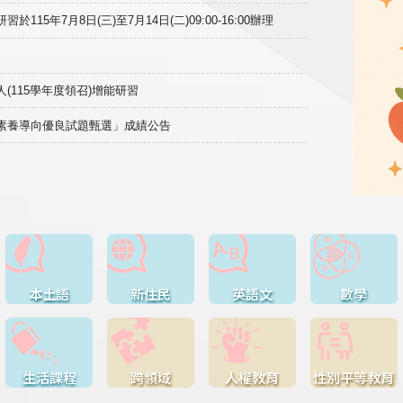
15年7月8日(三)至7月14日(二)09:00-16:00辦理
(115學年度領召)增能研習
域素養導向優良試題甄選」成績公告
本土語
新住民
英語文
數學
生活課程
跨領域
人權教育
性別平等教育