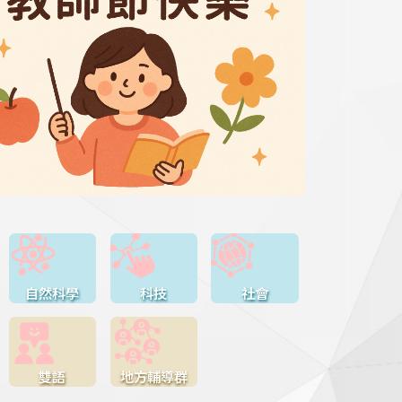
自然科學
科技
社會
雙語
地方輔導群