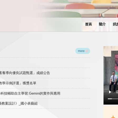
首頁
簡介
訊
more
域素養導向優良試題甄選」成績公告
良教學示例評選」獲獎名單
)-科技輔助自主學習:Gemini的實作與應用
表藝教案設計》_國小表藝組