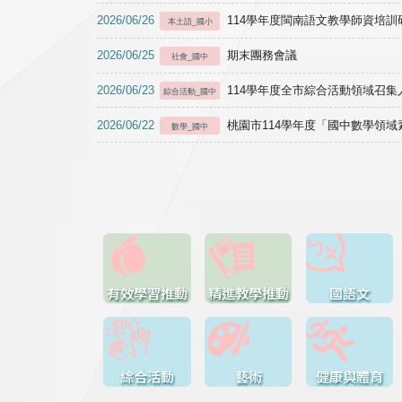
2026/06/26
114學年度閩南語文教學師資培訓研習於1
本土語_國小
2026/06/25
期末團務會議
社會_國中
2026/06/23
114學年度全市綜合活動領域召集人
綜合活動_國中
2026/06/22
桃園市114學年度「國中數學領
數學_國中
有效學習推動
精進教學推動
國語文
綜合活動
藝術
健康與體育