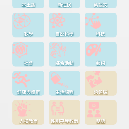
本土語
新住民
英語文
數學
自然科學
科技
社會
綜合活動
藝術
健康與體育
生活課程
跨領域
人權教育
性別平等教育
雙語