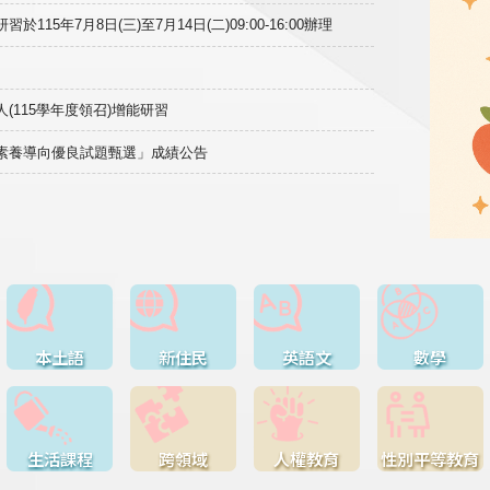
15年7月8日(三)至7月14日(二)09:00-16:00辦理
(115學年度領召)增能研習
域素養導向優良試題甄選」成績公告
本土語
新住民
英語文
數學
生活課程
跨領域
人權教育
性別平等教育