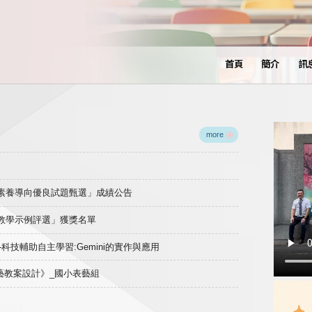
首頁
簡介
訊
more
域素養導向優良試題甄選」成績公告
良教學示例評選」獲獎名單
)-科技輔助自主學習:Gemini的實作與應用
表藝教案設計》_國小表藝組