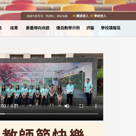
桃園市教育局
｜
舊網站
｜
網站地圖
團員登入
學校登入
息
成果
素養導向命題
優良教學示例
評審
學校填報區