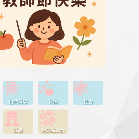
自然科學
科技
社會
雙語
地方輔導群