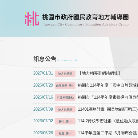
跳到主要內容
:::
:::
訊息公告
Announcements
2027/01/31
【地方輔導群網站網址】
地方輔導群
2026/07/20
桃園市114學年度「國中自然領
自然科學_國中
2026/07/16
桃園市「114學年度素養導向優
有效學習推動
2026/07/09
11401團務計畫 團員增能研習(三
地方輔導群
2026/07/02
114-2跨校學習社群《數位融入
藝術_國小
2026/06/26
114學年度第二學期 6月聯席會議
社會_國小