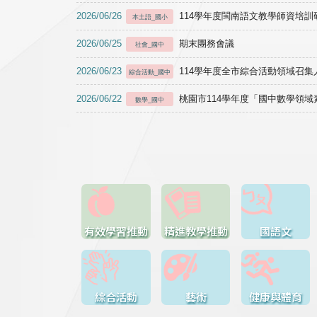
2026/06/26
114學年度閩南語文教學師資培訓研習於1
本土語_國小
2026/06/25
期末團務會議
社會_國中
2026/06/23
114學年度全市綜合活動領域召集人
綜合活動_國中
2026/06/22
桃園市114學年度「國中數學領
數學_國中
有效學習推動
精進教學推動
國語文
綜合活動
藝術
健康與體育