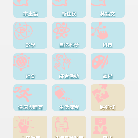
本土語
新住民
英語文
數學
自然科學
科技
社會
綜合活動
藝術
健康與體育
生活課程
跨領域
人權教育
性別平等教育
雙語