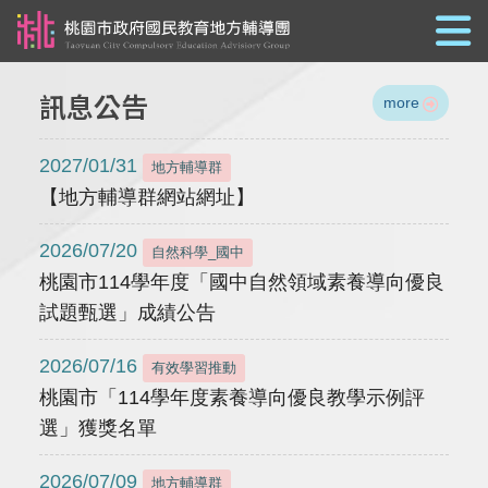
跳到主要內容
訊息公告
more
2027/01/31
地方輔導群
【地方輔導群網站網址】
2026/07/20
自然科學_國中
桃園市114學年度「國中自然領域素養導向優良
試題甄選」成績公告
2026/07/16
有效學習推動
桃園市「114學年度素養導向優良教學示例評
選」獲獎名單
2026/07/09
地方輔導群