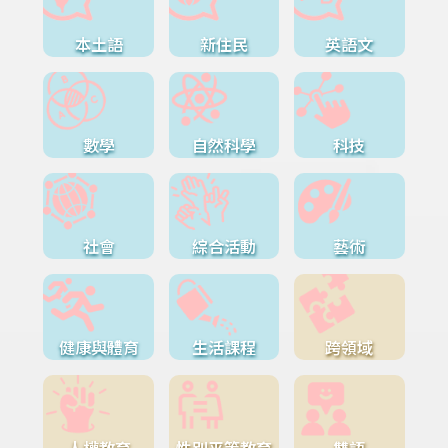
本土語
新住民
英語文
數學
自然科學
科技
社會
綜合活動
藝術
健康與體育
生活課程
跨領域
人權教育
性別平等教育
雙語