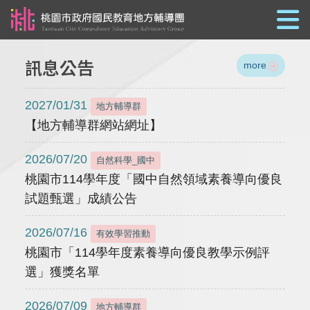
跳到主要內容
訊息公告
more
2027/01/31
地方輔導群
【地方輔導群網站網址】
2026/07/20
自然科學_國中
桃園市114學年度「國中自然領域素養導向優良
試題甄選」成績公告
2026/07/16
有效學習推動
桃園市「114學年度素養導向優良教學示例評
選」獲獎名單
2026/07/09
地方輔導群