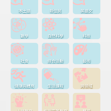
本土語
新住民
英語文
數學
自然科學
科技
社會
綜合活動
藝術
健康與體育
生活課程
跨領域
人權教育
性別平等教育
雙語