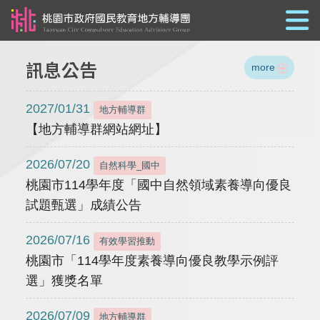
跳到主要內容
訊息公告
more
2027/01/31
地方輔導群
【地方輔導群網站網址】
2026/07/20
自然科學_國中
桃園市114學年度「國中自然領域素養導向優良
試題甄選」成績公告
2026/07/16
有效學習推動
桃園市「114學年度素養導向優良教學示例評
選」獲獎名單
2026/07/09
地方輔導群