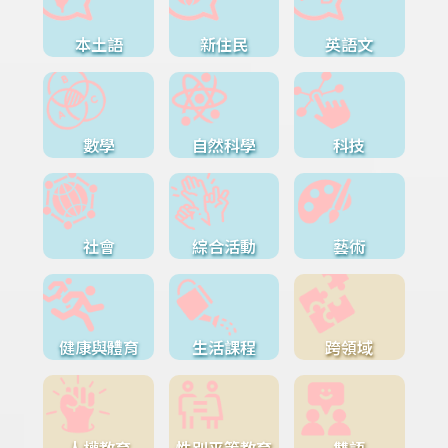
本土語
新住民
英語文
數學
自然科學
科技
社會
綜合活動
藝術
健康與體育
生活課程
跨領域
人權教育
性別平等教育
雙語