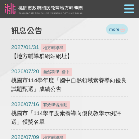
跳到主要內容
訊息公告
more
2027/01/31
地方輔導群
【地方輔導群網站網址】
2026/07/20
自然科學_國中
桃園市114學年度「國中自然領域素養導向優良
試題甄選」成績公告
2026/07/16
有效學習推動
桃園市「114學年度素養導向優良教學示例評
選」獲獎名單
2026/07/09
地方輔導群