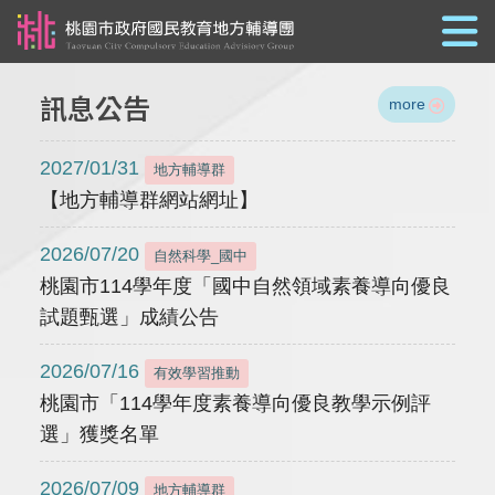
跳到主要內容
訊息公告
more
2027/01/31
地方輔導群
【地方輔導群網站網址】
2026/07/20
自然科學_國中
桃園市114學年度「國中自然領域素養導向優良
試題甄選」成績公告
2026/07/16
有效學習推動
桃園市「114學年度素養導向優良教學示例評
選」獲獎名單
2026/07/09
地方輔導群