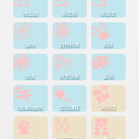
本土語
新住民
英語文
數學
自然科學
科技
社會
綜合活動
藝術
健康與體育
生活課程
跨領域
人權教育
性別平等教育
雙語