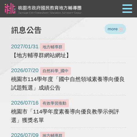
跳到主要內容
訊息公告
more
2027/01/31
地方輔導群
【地方輔導群網站網址】
2026/07/20
自然科學_國中
桃園市114學年度「國中自然領域素養導向優良
試題甄選」成績公告
2026/07/16
有效學習推動
桃園市「114學年度素養導向優良教學示例評
選」獲獎名單
2026/07/09
地方輔導群