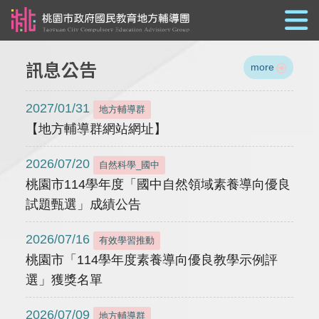
跳到主要內容
訊息公告
more
2027/01/31
地方輔導群
【地方輔導群網站網址】
2026/07/20
自然科學_國中
桃園市114學年度「國中自然領域素養導向優良
試題甄選」成績公告
2026/07/16
有效學習推動
桃園市「114學年度素養導向優良教學示例評
選」獲獎名單
2026/07/09
地方輔導群