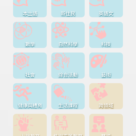
本土語
新住民
英語文
數學
自然科學
科技
社會
綜合活動
藝術
健康與體育
生活課程
跨領域
人權教育
性別平等教育
雙語