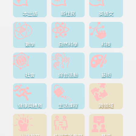
本土語
新住民
英語文
數學
自然科學
科技
社會
綜合活動
藝術
健康與體育
生活課程
跨領域
人權教育
性別平等教育
雙語