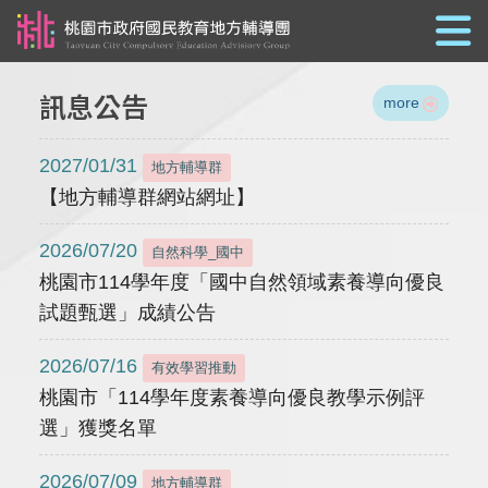
跳到主要內容
訊息公告
more
2027/01/31
地方輔導群
【地方輔導群網站網址】
2026/07/20
自然科學_國中
桃園市114學年度「國中自然領域素養導向優良
試題甄選」成績公告
2026/07/16
有效學習推動
桃園市「114學年度素養導向優良教學示例評
選」獲獎名單
2026/07/09
地方輔導群