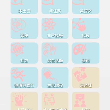
本土語
新住民
英語文
數學
自然科學
科技
社會
綜合活動
藝術
健康與體育
生活課程
跨領域
人權教育
性別平等教育
雙語