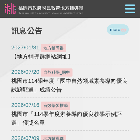
跳到主要內容
訊息公告
more
2027/01/31
地方輔導群
【地方輔導群網站網址】
2026/07/20
自然科學_國中
桃園市114學年度「國中自然領域素養導向優良
試題甄選」成績公告
2026/07/16
有效學習推動
桃園市「114學年度素養導向優良教學示例評
選」獲獎名單
2026/07/09
地方輔導群