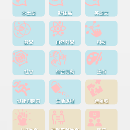
本土語
新住民
英語文
數學
自然科學
科技
社會
綜合活動
藝術
健康與體育
生活課程
跨領域
人權教育
性別平等教育
雙語