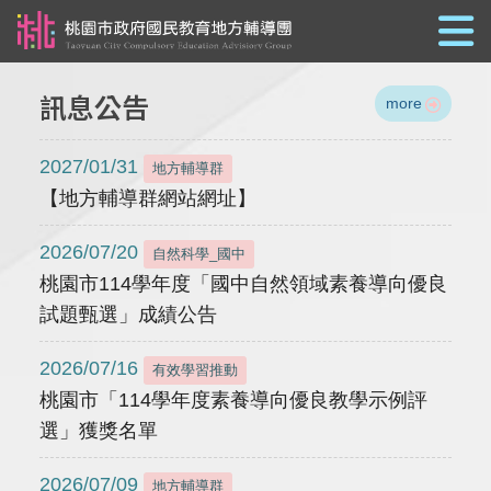
跳到主要內容
訊息公告
more
2027/01/31
地方輔導群
【地方輔導群網站網址】
2026/07/20
自然科學_國中
桃園市114學年度「國中自然領域素養導向優良
試題甄選」成績公告
2026/07/16
有效學習推動
桃園市「114學年度素養導向優良教學示例評
選」獲獎名單
2026/07/09
地方輔導群