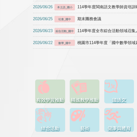
2026/06/26
114學年度閩南語文教學師資培訓研習於1
本土語_國小
2026/06/25
期末團務會議
社會_國中
2026/06/23
114學年度全市綜合活動領域召集人
綜合活動_國中
2026/06/22
桃園市114學年度「國中數學領
數學_國中
有效學習推動
精進教學推動
國語文
綜合活動
藝術
健康與體育