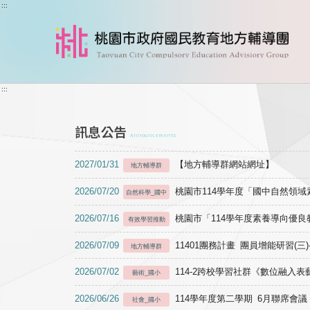
跳到主要內容
:::
:::
訊息公告
Announcements
2027/01/31
【地方輔導群網站網址】
地方輔導群
2026/07/20
桃園市114學年度「國中自然領
自然科學_國中
2026/07/16
桃園市「114學年度素養導向優
有效學習推動
2026/07/09
11401團務計畫 團員增能研習(三
地方輔導群
2026/07/02
114-2跨校學習社群《數位融入
藝術_國小
2026/06/26
114學年度第二學期 6月聯席會議
社會_國小