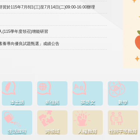
15年7月8日(三)至7月14日(二)09:00-16:00辦理
(115學年度領召)增能研習
域素養導向優良試題甄選」成績公告
本土語
新住民
英語文
數學
生活課程
跨領域
人權教育
性別平等教育