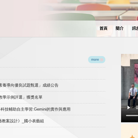
首頁
簡介
訊
more
域素養導向優良試題甄選」成績公告
良教學示例評選」獲獎名單
)-科技輔助自主學習:Gemini的實作與應用
表藝教案設計》_國小表藝組