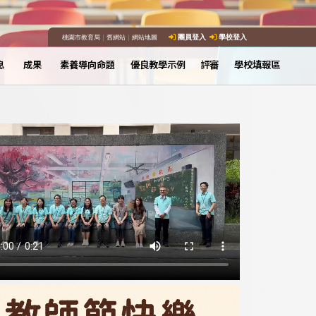
桃園市教育局
｜
舊網站
｜
網站地圖
團員登入
學校登入
息
成果
素養導向命題
優良教學示例
評審
學校填報區