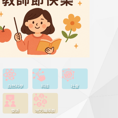
自然科學
科技
社會
雙語
地方輔導群