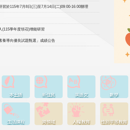
15年7月8日(三)至7月14日(二)09:00-16:00辦理
(115學年度領召)增能研習
域素養導向優良試題甄選」成績公告
本土語
新住民
英語文
數學
生活課程
跨領域
人權教育
性別平等教育