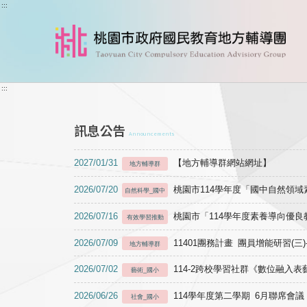
跳到主要內容
:::
:::
訊息公告
Announcements
2027/01/31
【地方輔導群網站網址】
地方輔導群
2026/07/20
桃園市114學年度「國中自然領
自然科學_國中
2026/07/16
桃園市「114學年度素養導向優
有效學習推動
2026/07/09
11401團務計畫 團員增能研習(三
地方輔導群
2026/07/02
114-2跨校學習社群《數位融入
藝術_國小
2026/06/26
114學年度第二學期 6月聯席會議
社會_國小