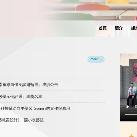
首頁
簡介
訊
more
域素養導向優良試題甄選」成績公告
良教學示例評選」獲獎名單
)-科技輔助自主學習:Gemini的實作與應用
表藝教案設計》_國小表藝組