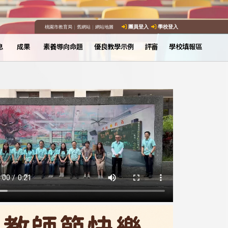
桃園市教育局
｜
舊網站
｜
網站地圖
團員登入
學校登入
息
成果
素養導向命題
優良教學示例
評審
學校填報區