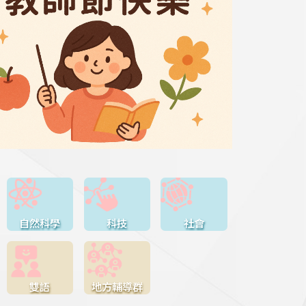
自然科學
科技
社會
雙語
地方輔導群