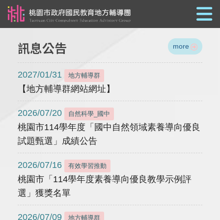
跳到主要內容
訊息公告
more
2027/01/31
地方輔導群
【地方輔導群網站網址】
2026/07/20
自然科學_國中
桃園市114學年度「國中自然領域素養導向優良
試題甄選」成績公告
2026/07/16
有效學習推動
桃園市「114學年度素養導向優良教學示例評
選」獲獎名單
2026/07/09
地方輔導群