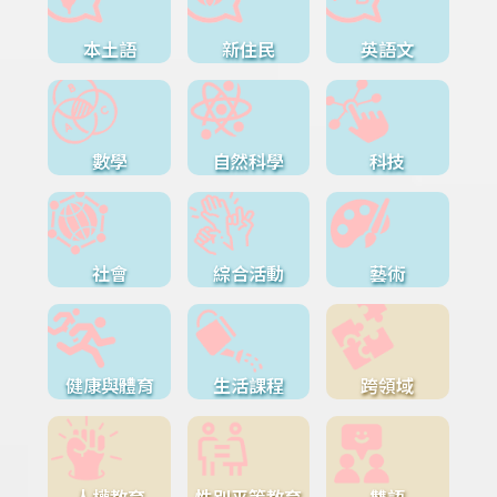
本土語
新住民
英語文
數學
自然科學
科技
社會
綜合活動
藝術
健康與體育
生活課程
跨領域
人權教育
性別平等教育
雙語