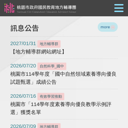
跳到主要內容
訊息公告
more
2027/01/31
地方輔導群
【地方輔導群網站網址】
2026/07/20
自然科學_國中
桃園市114學年度「國中自然領域素養導向優良
試題甄選」成績公告
2026/07/16
有效學習推動
桃園市「114學年度素養導向優良教學示例評
選」獲獎名單
2026/07/09
地方輔導群