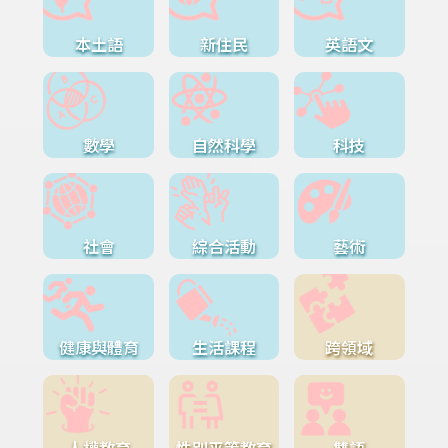
本土語
新住民
英語文
數學
自然科學
科技
社會
綜合活動
藝術
健康與體育
生活課程
跨領域
人權教育
性別平等教育
雙語