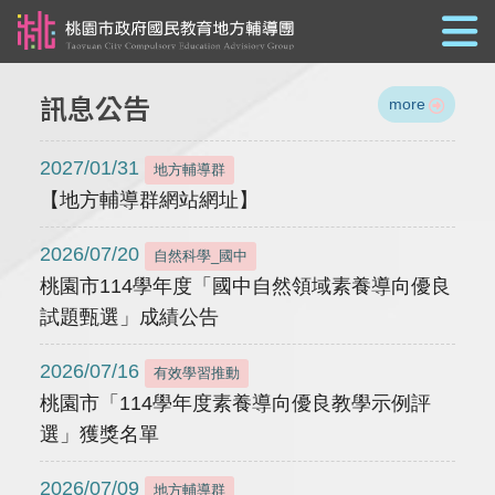
跳到主要內容
訊息公告
more
2027/01/31
地方輔導群
【地方輔導群網站網址】
2026/07/20
自然科學_國中
桃園市114學年度「國中自然領域素養導向優良
試題甄選」成績公告
2026/07/16
有效學習推動
桃園市「114學年度素養導向優良教學示例評
選」獲獎名單
2026/07/09
地方輔導群