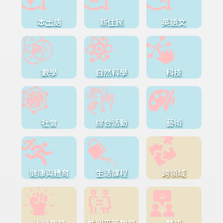
本土語
新住民
英語文
數學
自然科學
科技
社會
綜合活動
藝術
健康與體育
生活課程
跨領域
人權教育
性別平等教育
雙語